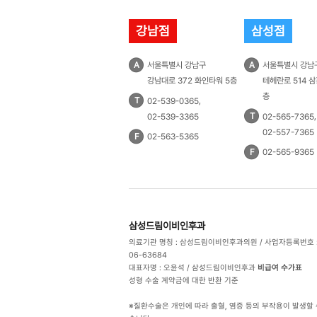
강남점
삼성점
A
서울특별시 강남구
A
서울특별시 강남
강남대로 372 화인타워 5층
테헤란로 514 삼
층
T
,
02-539-0365
T
,
02-539-3365
02-565-7365
02-557-7365
F
02-563-5365
F
02-565-9365
삼성드림이비인후과
의료기관 명칭 : 삼성드림이비인후과의원 /
사업자등록번호 : 
06-63684
대표자명 : 오윤석 /
삼성드림이비인후과
비급여 수가표
성형 수술 계약금에 대한 반환 기준
※질환수술은 개인에 따라 출혈, 염증 등의 부작용이 발생할 