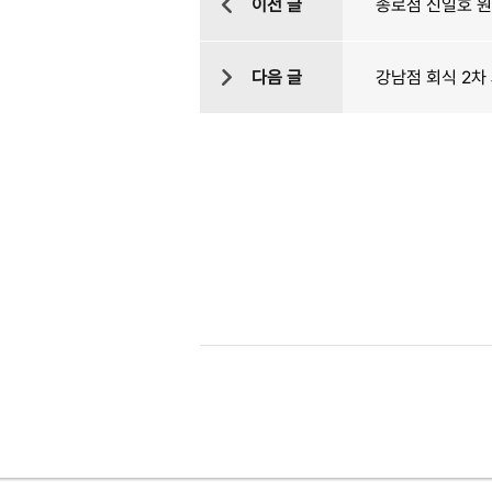
이전 글
종로점 신일호 
다음 글
강남점 회식 2차