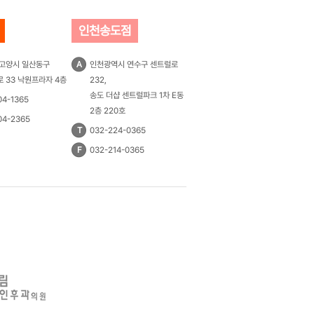
인천송도점
 고양시 일산동구
A
인천광역시 연수구 센트럴로
 33 낙원프라자 4층
232,
송도 더샵 센트럴파크 1차 E동
04-1365
2층 220호
04-2365
T
032-224-0365
F
032-214-0365