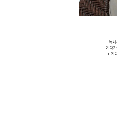
녹차
게다가
+ 게