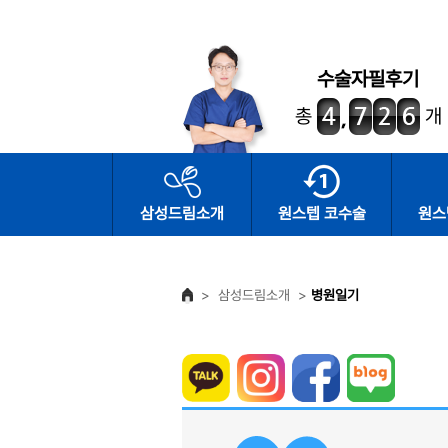
수술자필후기
총
개
삼성드림소개
원스텝 코수술
원스
>
삼성드림소개
>
병원일기