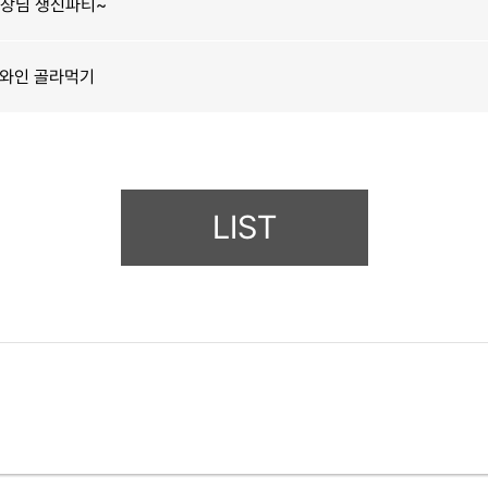
원장님 생신파티~
 와인 골라먹기
LIST