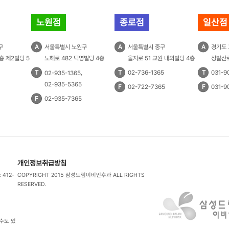
노원점
종로점
일산점
구
A
서울특별시 노원구
A
서울특별시 중구
A
경기도
흥 제2빌딩 5
노해로 482 덕영빌딩 4층
을지로 51 교원 내외빌딩 4층
정발산로
T
,
T
02-736-1365
T
031-9
02-935-1365
02-935-5365
F
02-722-7365
F
031-9
F
02-935-7365
개인정보취급방침
412-
COPYRIGHT 2015 삼성드림이비인후과
ALL RIGHTS
RESERVED.
수도 있