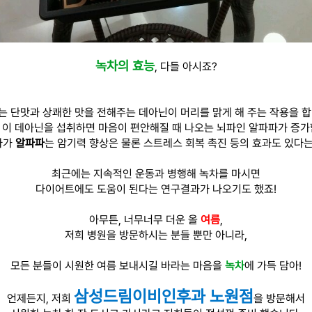
녹차의 효능
, 다들 아시죠?
는 단맛과 상쾌한 맛을 전해주는 데아닌이 머리를 맑게 해 주는 작용을 합
 이 데아닌을 섭취하면 마음이 편안해질 때 나오는 뇌파인 알파파가 증가
다가
알파파
는 암기력 향상은 물론 스트레스 회복 촉진 등의 효과도 있다는
최근에는 지속적인 운동과 병행해 녹차를 마시면
다이어트에도 도움이 된다는 연구결과가 나오기도 했죠!
아무튼, 너무너무 더운 올
여름
,
저희 병원을 방문하시는 분들 뿐만 아니라,
모든 분들이 시원한 여름 보내시길 바라는 마음을
녹차
에 가득 담아!
삼성드림이비인후과 노원점
언제든지, 저희
을 방문해서