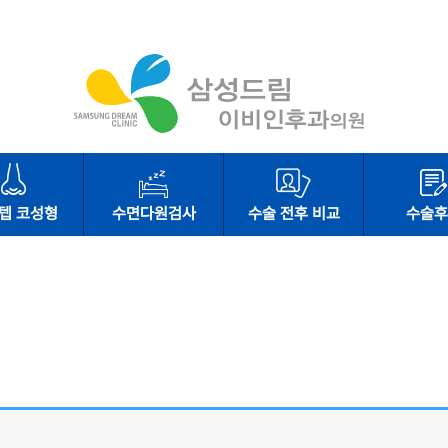
텝 코성형
수면다원검사
수술 전후 비교
수술후