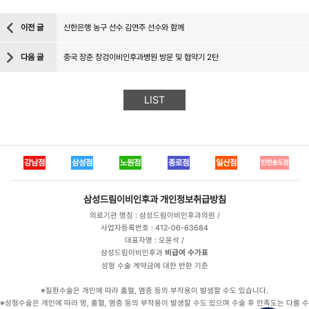
이전 글
신한은행 농구 선수 김연주 선수와 함께
다음 글
중국 장춘 창겅이비인후과병원 방문 및 협약기 2탄
LIST
강남점
삼성점
노원점
종로점
일산점
인천송도점
삼성드림이비인후과
개인정보취급방침
의료기관 명칭 : 삼성드림이비인후과의원 /
사업자등록번호 : 412-06-63684
대표자명 : 오윤석 /
삼성드림이비인후과
비급여 수가표
성형 수술 계약금에 대한 반환 기준
※질환수술은 개인에 따라 출혈, 염증 등의 부작용이 발생할 수도 있습니다.
※성형수술은 개인에 따라 멍, 출혈, 염증 등의 부작용이 발생할 수도 있으며 수술 후 만족도는 다를 수