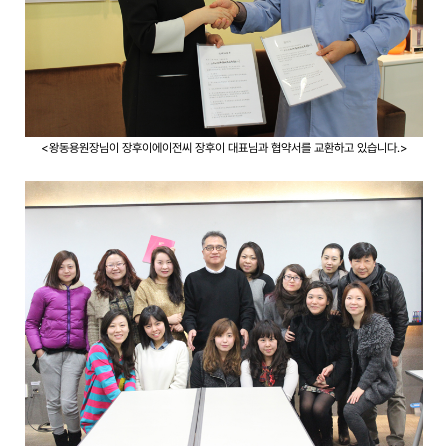
<왕동용원장님이 장후이에이전씨 장후이 대표님과 협약서를 교환하고 있습니다.>