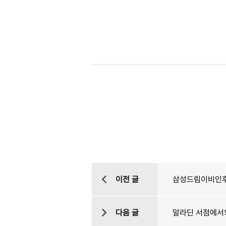
이전 글
삼성드림이비인후
다음 글
알라딘 서점에서의