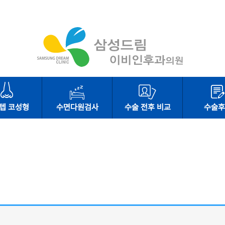
텝 코성형
수면다원검사
수술 전후 비교
수술후