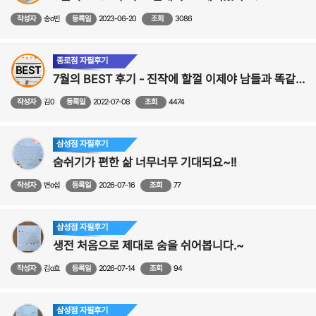
작성자
송o빈
등록일
2023-06-20
조회
3086
종로점 자필후기
BEST
7월의 BEST 후기 - 진작에 할껄 이제야 남들과 똑같이 냄새맡고 숨쉬고 편하게 살아갈수 있겠네요! - 비중격,비염,축농증 수술후기
작성자
김0
등록일
2022-07-08
조회
4474
삼성점 자필후기
숨쉬기가 편한 삶 너무너무 기대되요~!!
작성자
변o섭
등록일
2026-07-16
조회
77
삼성점 자필후기
생전 처음으로 제대로 숨을 쉬어봅니다.~
작성자
김o효
등록일
2026-07-14
조회
94
삼성점 자필후기