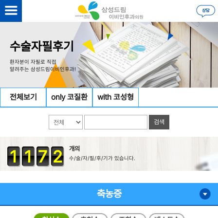
수술자필후기
환자분이 자필로 직접
알려주는 삼성드림이비인후과!
전체보기
only 코질환
with 코성형
개의
1
1
7
2
수/술/자/필/후/기가 있습니다.
축농증