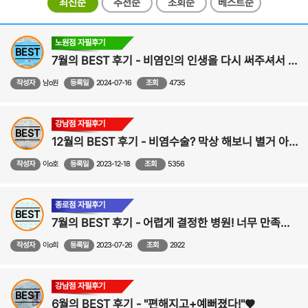
최신순
추천순
조회순
베스트순
노원점 자필후기
BEST
7월의 BEST 후기 - 비염인의 인생을 다시 써주셔서 감사합니다 - 비염,비중격만곡증,축농증,코수술 후기
작성자
남o원
등록일
2024-07-16
조회
4735
강남점 자필후기
BEST
12월의 BEST 후기 - 비염수술? 막상 해보니 별거 아니더라~ 진작 도전할걸~!!
작성자
이o호
등록일
2023-12-18
조회
5356
종로점 자필후기
BEST
7월의 BEST 후기 - 어렵게 결정한 병원! 너무 만족스러운 결과 강추입니다!!
작성자
이o희
등록일
2023-07-26
조회
2922
강남점 자필후기
BEST
6월의 BEST 후기 - "편해지고+예뻐졌다!"♥