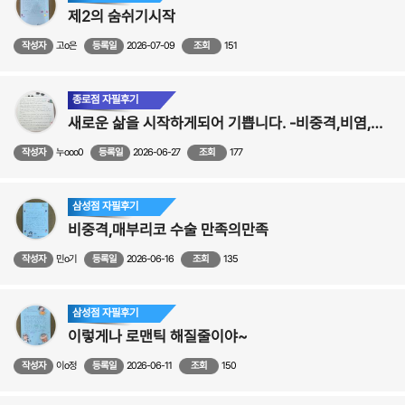
제2의 숨쉬기시작
작성자
고o은
등록일
2026-07-09
조회
151
종로점 자필후기
새로운 삶을 시작하게되어 기쁩니다. -비중격,비염,축농증+비밸브+코성형 수술후기
작성자
누ooo0
등록일
2026-06-27
조회
177
삼성점 자필후기
비중격,매부리코 수술 만족의만족
작성자
민o기
등록일
2026-06-16
조회
135
삼성점 자필후기
이렇게나 로맨틱 해질줄이야~
작성자
이o정
등록일
2026-06-11
조회
150