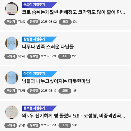
종로점 자필후기
코로 숨쉬는게훨씬 편해졌고 코막힘도 많이 줄어 만족 하고 있습니다! - 비중격만곡증,비염,축농증 수술후기
작성자
김o욱
등록일
2026-06-02
조회
194
삼성점 자필후기
너무나 만족 스러운 나날들
작성자
옥o재
등록일
2026-05-21
조회
110
삼성점 자필후기
남들과 나누고싶어지는 따듯한마법
작성자
김o형
등록일
2026-05-19
조회
116
종로점 자필후기
와~우 신기하게 뻥 뚤렸네요!! - 코성형, 비중격만곡증,비염 , 축농증 수술후기
작성자
정o경
등록일
2026-05-14
조회
186