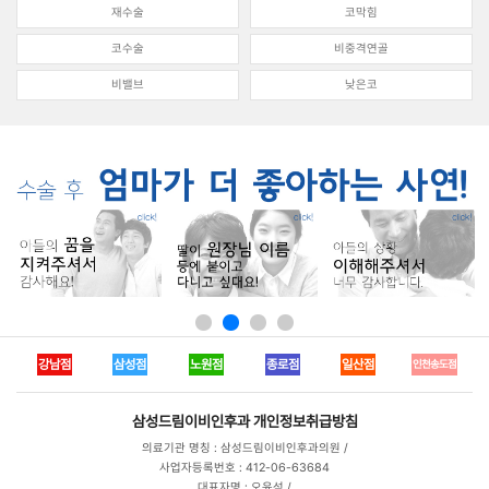
재수술
코막힘
코수술
비중격연골
비밸브
낮은코
강남점
삼성점
노원점
종로점
일산점
인천송도점
삼성드림이비인후과
개인정보취급방침
의료기관 명칭 : 삼성드림이비인후과의원 /
사업자등록번호 : 412-06-63684
대표자명 : 오윤석 /