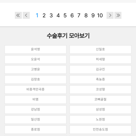
1
2
3
4
5
6
7
8
9
10
수술후기 모아보기
윤석영
신일호
오윤석
허세형
고병윤
김규진
김창효
축농증
비중격만곡증
코성형
비염
코뼈골절
강남점
삼성점
일산점
노원점
종로점
인천송도점