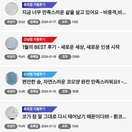
종로점 자필후기
지금 너무 만족스러운 삶을 살고 있어요 - 비중격,비염 수술후기
작성자
문o상
등록일
2024-01-17
조회
1322
강남점 자필후기
1월의 BEST 후기 - 새로운 세상, 새로운 인생 시작
작성자
박o리
등록일
2024-01-16
조회
5589
삼성점 자필후기
편안한 숨, 자연스러운 코모양 완전 만족스러워요!! - 비염,비중격,코성형후기
작성자
도o희
등록일
2024-01-15
조회
1828
종로점 자필후기
코가 참 말 그대로 다시 태어났기 때문이다!!!! - 휜코성형,비중격만곡증, 비염,비밸브 수술후기
작성자
박o혁
등록일
2024-01-12
조회
1345