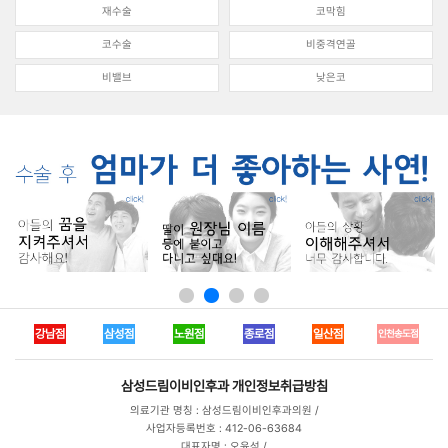
재수술
코막힘
코수술
비중격연골
비밸브
낮은코
강남점
삼성점
노원점
종로점
일산점
인천송도점
삼성드림이비인후과
개인정보취급방침
의료기관 명칭 : 삼성드림이비인후과의원 /
사업자등록번호 : 412-06-63684
대표자명 : 오윤석 /