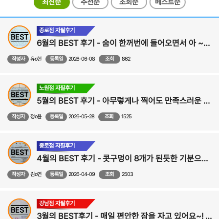
최신순
추천순
조회순
베스트순
종로점 자필후기
BEST
6월의 BEST 후기 - 숨이 한꺼번에 들어오면서 아 ~내 코가 원래 이런 기능을 하는 기관이었구나 싶었습니다! - 코성형, 비중격만곡증,비염 수술후기
작성자
유o현
등록일
2026-06-08
조회
862
노원점 자필후기
BEST
5월의 BEST 후기 - 아무렇게나 찍어도 만족스러운 사진이 나와서 사진찍는 게 즐거워졌어요!-비중격만곡증,비염,비밸브,코수술 후기
작성자
정o윤
등록일
2026-05-28
조회
1525
종로점 자필후기
BEST
4월의 BEST 후기 - 콧구멍이 8개가 된듯한 기분으로 시원하게 지내고 있습니다. - 비중격,비염,비밸브,코성형 수술후기
작성자
김o연
등록일
2026-04-09
조회
2503
강남점 자필후기
BEST
3월의 BEST후기 - 매일 편안한 잠을 자고 있어요~! ><