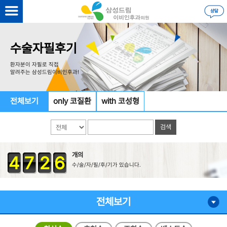
수술자필후기
환자분이 자필로 직접
알려주는 삼성드림이비인후과!
전체보기
only 코질환
with 코성형
개의
4
7
2
6
수/술/자/필/후/기가 있습니다.
전체보기