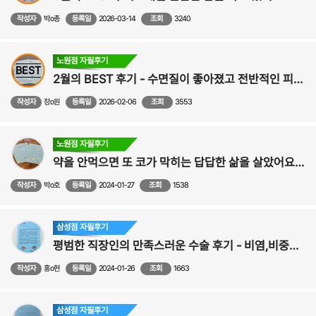
작성자
박o총
등록일
2026-03-14
조회
3240
노원점 자필후기
BEST
2월의 BEST 후기 - 수면질이 좋아졌고 전반적인 피로감도 줄었어요! - 비중격,비염,비밸브,코수술 후기
작성자
장o원
등록일
2026-02-06
조회
3553
노원점 자필후기
약을 안먹으면 또 코가 막히는 답답한 삶을 살았어요 - 비염,비중격,축농증,비밸브,코수술 후기
작성자
박o호
등록일
2024-01-27
조회
1538
삼성점 자필후기
평범한 직장인의 만족스러운 수술 후기 - 비염,비중격만곡증,비밸브,코성형후
작성자
홍o현
등록일
2024-01-26
조회
1663
삼성점 자필후기