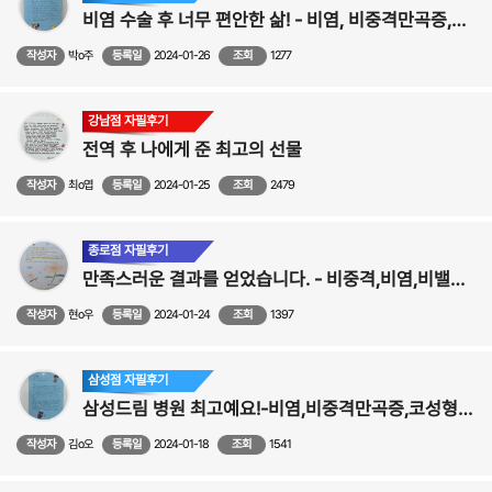
비염 수술 후 너무 편안한 삶! - 비염, 비중격만곡증,코성형후기
작성자
박o주
등록일
2024-01-26
조회
1277
강남점 자필후기
전역 후 나에게 준 최고의 선물
작성자
최o엽
등록일
2024-01-25
조회
2479
종로점 자필후기
만족스러운 결과를 얻었습니다. - 비중격,비염,비밸브,코성형 수술후기
작성자
현o우
등록일
2024-01-24
조회
1397
삼성점 자필후기
삼성드림 병원 최고예요!-비염,비중격만곡증,코성형후기
작성자
김o오
등록일
2024-01-18
조회
1541