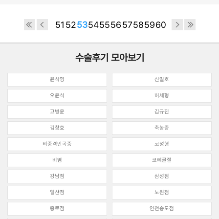
51
52
53
54
55
56
57
58
59
60
수술후기 모아보기
윤석영
신일호
오윤석
허세형
고병윤
김규진
김창효
축농증
비중격만곡증
코성형
비염
코뼈골절
강남점
삼성점
일산점
노원점
종로점
인천송도점