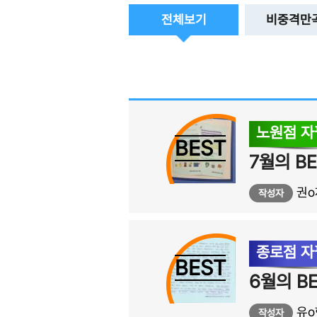
전체보기
비중격만
노원점 
BEST
권o
작성자
종로점 
BEST
유o
작성자