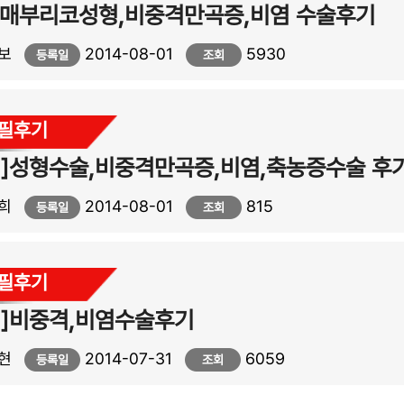
 매부리코성형,비중격만곡증,비염 수술후기
보
2014-08-01
5930
등록일
조회
자필후기
]성형수술,비중격만곡증,비염,축농증수술 후
희
2014-08-01
815
등록일
조회
자필후기
기]비중격,비염수술후기
현
2014-07-31
6059
등록일
조회