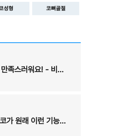
코성형
코뼈골절
7월의 BEST 후기 - 기능적인 부분,외형적인 부분 모두 만족스러워요! - 비중격,비염,비밸브,코성형 후기
6월의 BEST 후기 - 숨이 한꺼번에 들어오면서 아 ~내 코가 원래 이런 기능을 하는 기관이었구나 싶었습니다! - 코성형, 비중격만곡증,비염 수술후기