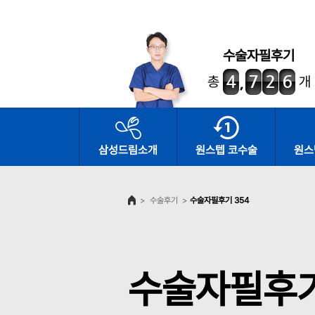
수술자필후기
총
개
삼성드림소개
원스텝 코수술
원스
>
수술후기
>
수술자필후기 354
수술자필후