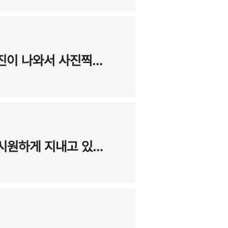
5월의 BEST 후기 - 아무렇게나 찍어도 만족스러운 사진이 나와서 사진찍는 게 즐거워졌어요!-비중격만곡증,비염,비밸브,코수술 후기
4월의 BEST 후기 - 콧구멍이 8개가 된듯한 기분으로 시원하게 지내고 있습니다. - 비중격,비염,비밸브,코성형 수술후기