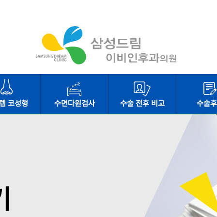
텝 코성형
수면다원검사
수술 전후 비교
수술후
기