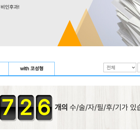
비인후과!
with 코성형
7
2
6
개의
수/술/자/필/후/기가 있