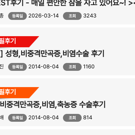
EST후기 - 매일 편안한 잠을 자고 있어요~! >
총
2026-03-14
3243
등록일
조회
자필후기
] 성형,비중격만곡증,비염수술 후기
진
2014-08-04
1160
등록일
조회
자필후기
 비중격만곡증,비염,축농증 수술후기
배
2014-08-04
814
등록일
조회