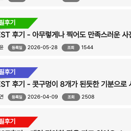
자필후기
윤
2026-05-28
1544
등록일
조회
자필후기
연
2026-04-09
2508
등록일
조회
자필후기