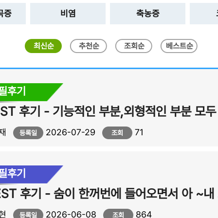
곡증
비염
축농증
최신순
추천순
조회순
베스트순
자필후기
재
2026-07-29
71
등록일
조회
자필후기
현
2026-06-08
864
등록일
조회