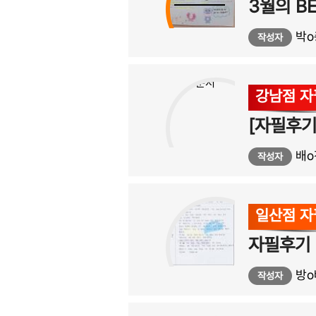
3월의 B
박o
작성자
강남점 
[자필후기
배o
작성자
일산점 
자필후기
방o
작성자