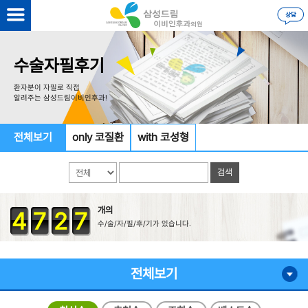
수술자필후기
환자분이 자필로 직접
알려주는 삼성드림이비인후과!
전체보기
only 코질환
with 코성형
개의
4
7
2
7
수/술/자/필/후/기가 있습니다.
전체보기