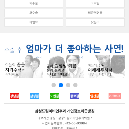
재수술
코막힘
코수술
비중격연골
비밸브
낮은코
강남점
삼성점
노원점
종로점
일산점
인천송도점
삼성드림이비인후과
개인정보취급방침
의료기관 명칭 : 삼성드림이비인후과의원 /
사업자등록번호 : 412-06-63684
대표자명 : 오윤석 /