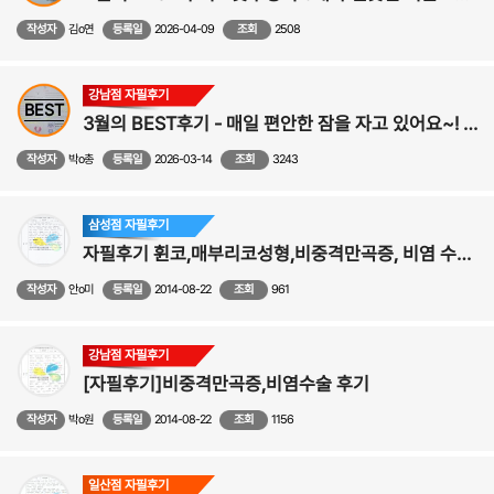
작성자
김o연
등록일
2026-04-09
조회
2508
강남점 자필후기
BEST
3월의 BEST후기 - 매일 편안한 잠을 자고 있어요~! ><
작성자
박o총
등록일
2026-03-14
조회
3243
삼성점 자필후기
자필후기 휜코,매부리코성형,비중격만곡증, 비염 수술후기
작성자
안o미
등록일
2014-08-22
조회
961
강남점 자필후기
[자필후기]비중격만곡증,비염수술 후기
작성자
박o원
등록일
2014-08-22
조회
1156
일산점 자필후기