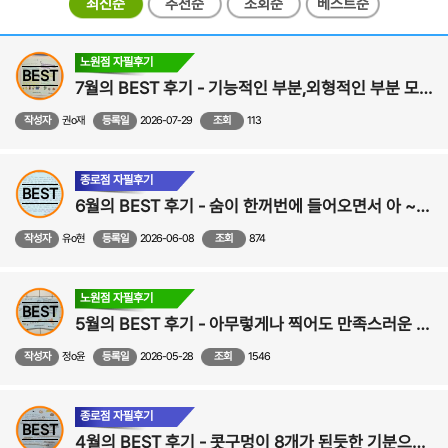
최신순
추천순
조회순
베스트순
노원점 자필후기
BEST
7월의 BEST 후기 - 기능적인 부분,외형적인 부분 모두 만족스러워요! - 비중격,비염,비밸브,코성형 후기
작성자
권o재
등록일
2026-07-29
조회
113
종로점 자필후기
BEST
6월의 BEST 후기 - 숨이 한꺼번에 들어오면서 아 ~내 코가 원래 이런 기능을 하는 기관이었구나 싶었습니다! - 코성형, 비중격만곡증,비염 수술후기
작성자
유o현
등록일
2026-06-08
조회
874
노원점 자필후기
BEST
5월의 BEST 후기 - 아무렇게나 찍어도 만족스러운 사진이 나와서 사진찍는 게 즐거워졌어요!-비중격만곡증,비염,비밸브,코수술 후기
작성자
정o윤
등록일
2026-05-28
조회
1546
종로점 자필후기
BEST
4월의 BEST 후기 - 콧구멍이 8개가 된듯한 기분으로 시원하게 지내고 있습니다. - 비중격,비염,비밸브,코성형 수술후기