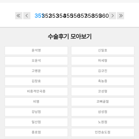
351
352
353
354
355
356
357
358
359
360
수술후기 모아보기
윤석영
신일호
오윤석
허세형
고병윤
김규진
김창효
축농증
비중격만곡증
코성형
비염
코뼈골절
강남점
삼성점
일산점
노원점
종로점
인천송도점