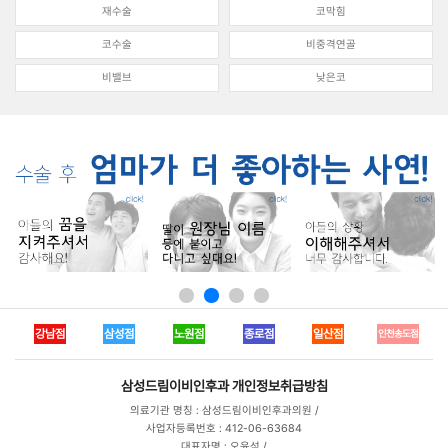
재수술
코막힘
코수술
비중격연골
비밸브
낮은코
강남점
삼성점
노원점
종로점
일산점
인천송도점
삼성드림이비인후과
개인정보취급방침
의료기관 명칭 : 삼성드림이비인후과의원 /
사업자등록번호 : 412-06-63684
대표자명 : 오윤석 /