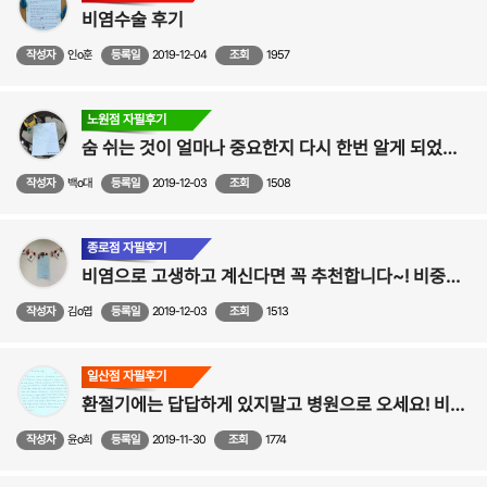
비염수술 후기
작성자
인o훈
등록일
2019-12-04
조회
1957
노원점 자필후기
숨 쉬는 것이 얼마나 중요한지 다시 한번 알게 되었습니다~^^ - 비염, 비중격만곡증 수술후기
작성자
백o대
등록일
2019-12-03
조회
1508
종로점 자필후기
비염으로 고생하고 계신다면 꼭 추천합니다~! 비중격,비염,축농증,비벨브,성형 수술후기
작성자
김o엽
등록일
2019-12-03
조회
1513
일산점 자필후기
환절기에는 답답하게 있지말고 병원으로 오세요! 비염 비중격 수술후기
작성자
윤o희
등록일
2019-11-30
조회
1774