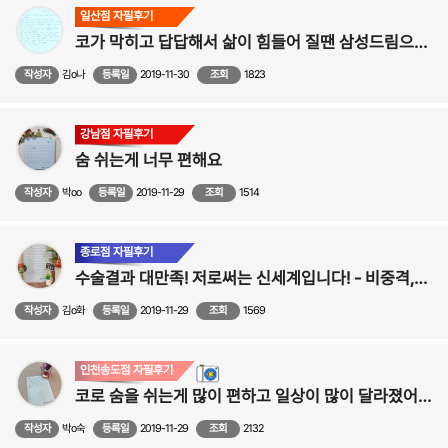
일산점 자필후기
코가 막히고 답답해서 삶이 힘들어 질땐 삼성드림으로 오세요! 비염,비중격 수술후기
작성자
김o나
등록일
2019-11-30
조회
1823
강남점 자필후기
숨 쉬는게 너무 편해요
작성자
박oo
등록일
2019-11-29
조회
1514
종로점 자필후기
수술결과 대만족! 저로써는 신세계입니다! - 비중격,비염,축농증 수술후기
작성자
김o화
등록일
2019-11-29
조회
1569
인천송도점 자필후기
코로 숨을 쉬는게 많이 편하고 일상이 많이 달라졌어요~ ☆비중격만곡증,비염,코성형☆
작성자
박o숙
등록일
2019-11-29
조회
2132