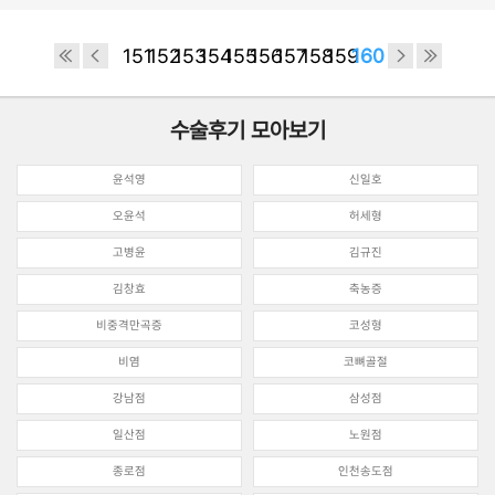
151
152
153
154
155
156
157
158
159
160
수술후기 모아보기
윤석영
신일호
오윤석
허세형
고병윤
김규진
김창효
축농증
비중격만곡증
코성형
비염
코뼈골절
강남점
삼성점
일산점
노원점
종로점
인천송도점