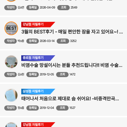
작성자
김o연
등록일
2026-04-09
조회
2549
강남점 자필후기
BEST
3월의 BEST후기 - 매일 편안한 잠을 자고 있어요~! ><
작성자
박o총
등록일
2026-03-14
조회
3252
종로점 자필후기
비염수술 망설이시는 분들 추천드립니다!! 비염 수술후기
작성자
김o현
등록일
2019-12-05
조회
1472
삼성점 자필후기
태어나서 처음으로 제대로 숨 쉬어요! -비중격만곡증, 비염 수술후기
작성자
정o흠
등록일
2019-12-04
조회
1527
강남점 자필후기