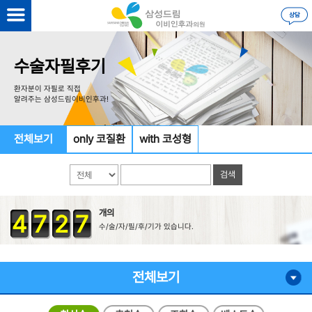
수술자필후기
환자분이 자필로 직접
알려주는 삼성드림이비인후과!
전체보기
only 코질환
with 코성형
개의
4
7
2
7
수/술/자/필/후/기가 있습니다.
전체보기