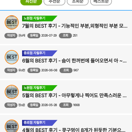
최신순
추천순
조회순
베스트순
노원점 자필후기
BEST
7월의 BEST 후기 - 기능적인 부분,외형적인 부분 모두 만족스러워요! - 비중격,비염,비밸브,코성형 후기
작성자
권o재
등록일
2026-07-29
조회
251
종로점 자필후기
BEST
6월의 BEST 후기 - 숨이 한꺼번에 들어오면서 아 ~내 코가 원래 이런 기능을 하는 기관이었구나 싶었습니다! - 코성형, 비중격만곡증,비염 수술후기
작성자
유o현
등록일
2026-06-08
조회
967
노원점 자필후기
BEST
5월의 BEST 후기 - 아무렇게나 찍어도 만족스러운 사진이 나와서 사진찍는 게 즐거워졌어요!-비중격만곡증,비염,비밸브,코수술 후기
작성자
정o윤
등록일
2026-05-28
조회
1668
종로점 자필후기
BEST
4월의 BEST 후기 - 콧구멍이 8개가 된듯한 기분으로 시원하게 지내고 있습니다. - 비중격,비염,비밸브,코성형 수술후기