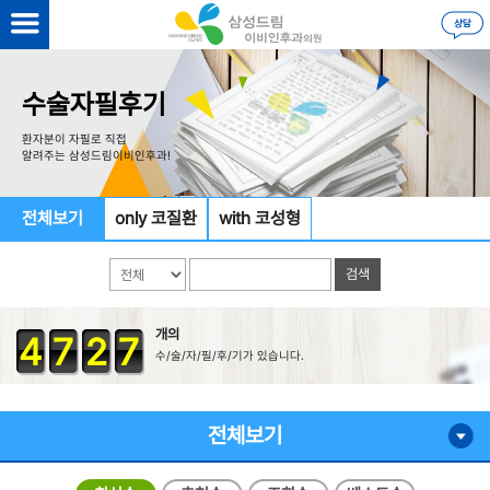
수술자필후기
환자분이 자필로 직접
알려주는 삼성드림이비인후과!
전체보기
only 코질환
with 코성형
개의
4
7
2
7
수/술/자/필/후/기가 있습니다.
전체보기