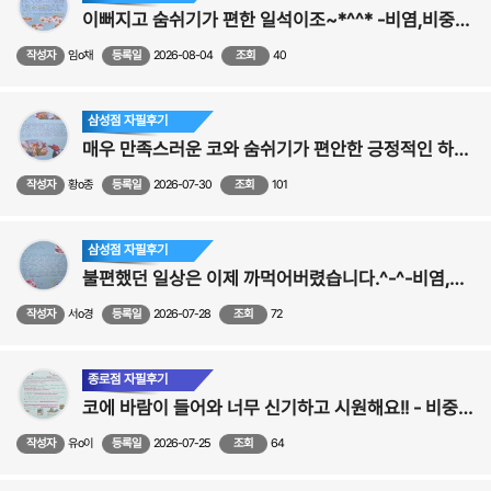
이뻐지고 숨쉬기가 편한 일석이조~*^^* -비염,비중격,코성형수술후기
작성자
임o채
등록일
2026-08-04
조회
40
삼성점 자필후기
매우 만족스러운 코와 숨쉬기가 편안한 긍정적인 하루~-비염,비중격,코성형수술후기
작성자
황o종
등록일
2026-07-30
조회
101
삼성점 자필후기
불편했던 일상은 이제 까먹어버렸습니다.^-^-비염,비중격,코성형수술후기
작성자
서o경
등록일
2026-07-28
조회
72
종로점 자필후기
코에 바람이 들어와 너무 신기하고 시원해요!! - 비중격,비염,비밸브,코성형 수술후기
작성자
유o이
등록일
2026-07-25
조회
64