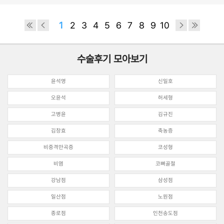
1
2
3
4
5
6
7
8
9
10
수술후기 모아보기
윤석영
신일호
오윤석
허세형
고병윤
김규진
김창효
축농증
비중격만곡증
코성형
비염
코뼈골절
강남점
삼성점
일산점
노원점
종로점
인천송도점