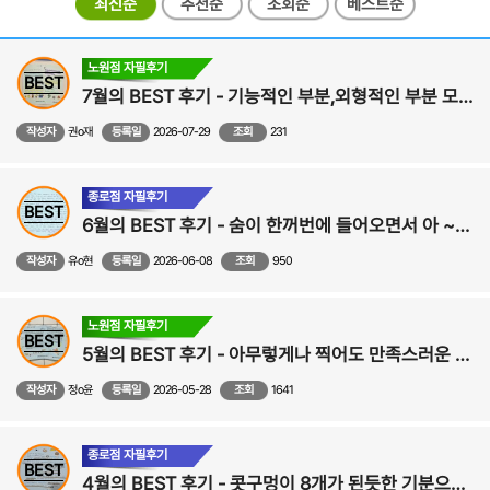
최신순
추천순
조회순
베스트순
노원점 자필후기
BEST
7월의 BEST 후기 - 기능적인 부분,외형적인 부분 모두 만족스러워요! - 비중격,비염,비밸브,코성형 후기
작성자
권o재
등록일
2026-07-29
조회
231
종로점 자필후기
BEST
6월의 BEST 후기 - 숨이 한꺼번에 들어오면서 아 ~내 코가 원래 이런 기능을 하는 기관이었구나 싶었습니다! - 코성형, 비중격만곡증,비염 수술후기
작성자
유o현
등록일
2026-06-08
조회
950
노원점 자필후기
BEST
5월의 BEST 후기 - 아무렇게나 찍어도 만족스러운 사진이 나와서 사진찍는 게 즐거워졌어요!-비중격만곡증,비염,비밸브,코수술 후기
작성자
정o윤
등록일
2026-05-28
조회
1641
종로점 자필후기
BEST
4월의 BEST 후기 - 콧구멍이 8개가 된듯한 기분으로 시원하게 지내고 있습니다. - 비중격,비염,비밸브,코성형 수술후기