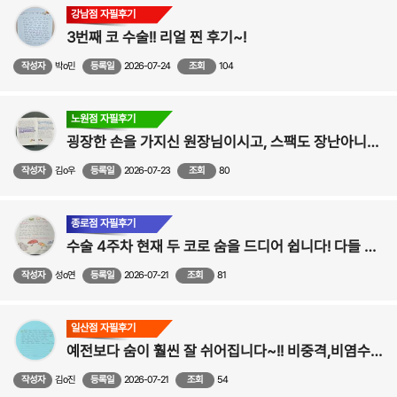
강남점 자필후기
3번째 코 수술!! 리얼 찐 후기~!
작성자
박o민
등록일
2026-07-24
조회
104
노원점 자필후기
굉장한 손을 가지신 원장님이시고, 스팩도 장난아니십니다!-비중격만곡증,비염,비밸브,코수술 후기
작성자
김o우
등록일
2026-07-23
조회
80
종로점 자필후기
수술 4주차 현재 두 코로 숨을 드디어 쉽니다! 다들 광명 찾으세요!! - 코성형,비중격만곡증,비염 수술후기
작성자
성o연
등록일
2026-07-21
조회
81
일산점 자필후기
예전보다 숨이 훨씬 잘 쉬어집니다~!! 비중격,비염수술후기
작성자
김o진
등록일
2026-07-21
조회
54