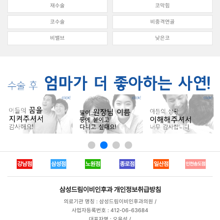
재수술
코막힘
코수술
비중격연골
비밸브
낮은코
강남점
삼성점
노원점
종로점
일산점
인천송도점
삼성드림이비인후과
개인정보취급방침
의료기관 명칭 : 삼성드림이비인후과의원 /
사업자등록번호 : 412-06-63684
대표자명 : 오윤석 /