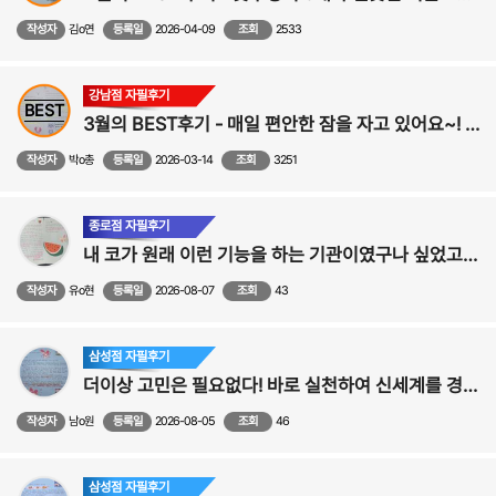
작성자
김o연
등록일
2026-04-09
조회
2533
강남점 자필후기
BEST
3월의 BEST후기 - 매일 편안한 잠을 자고 있어요~! ><
작성자
박o총
등록일
2026-03-14
조회
3251
종로점 자필후기
내 코가 원래 이런 기능을 하는 기관이였구나 싶었고 코양도 아주 마음에 들어요! - 코성형,비중격만곡증,비염 수술후기
작성자
유o현
등록일
2026-08-07
조회
43
삼성점 자필후기
더이상 고민은 필요없다! 바로 실천하여 신세계를 경험해보세요~!-비염수술후기
작성자
남o원
등록일
2026-08-05
조회
46
삼성점 자필후기