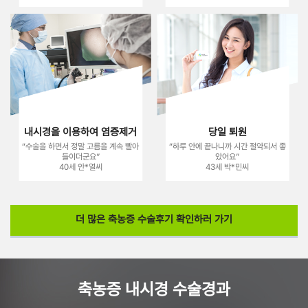
내시경을 이용하여 염증제거
당일 퇴원
“수술을 하면서 정말 고름을 계속 빨아
“하루 안에 끝나니까 시간 절약되서 좋
들이더군요”
았어요”
40세 안*열씨
43세 박*민씨
더 많은 축농증 수술후기 확인하러 가기
축농증 내시경 수술경과