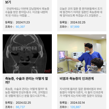
보기
안녕하세요J 이번에 강남점에서 축농증
오늘은 코의 질환 중 환자분들께서 조기
수술을 받은 환자입니다. 이곳을 내원하
에 발견하기 어려운 질환인 축농증에 대
게 된 이유는 어렸을 ...
해 알아보도록 하겠습니다.코질환은 ...
등록일 :
2024.11.23
등록일 :
2024.02.25
조회수 :
60,397
조회수 :
97,999
축농증, 수술과 관리는 어떻게 할
비염과 축농증의 인과관계
까?
축농증, 수술과 관리는 어떻게 할까? 축
지식인에 올라온 질문 중에비염과 부비
농증 때문에 만성두통과 구취, 코막힘으
동염이 어떻게 다른지, 이 둘의 인과관계
로 생활에 힘드신 분들 많으시죠??축...
가 어떻게 되는지에 대한 질문이 있었습
니...
등록일 :
2024.02.25
등록일 :
2024.02.14
조회수 :
66,737
조회수 :
126,887