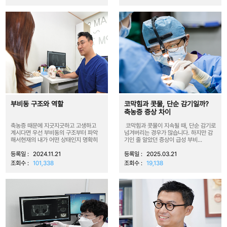
부비동 구조와 역할
코막힘과 콧물, 단순 감기일까?
축농증 증상 차이
축농증 때문에 지긋지긋하고 고생하고
코막힘과 콧물이 지속될 때, 단순 감기로
계시다면 우선 부비동의 구조부터 파악
넘겨버리는 경우가 많습니다. 하지만 감
해서현재의 내가 어떤 상태인지 명확히
기인 줄 알았던 증상이 급성 부비...
아는...
등록일 :
2024.11.21
등록일 :
2025.03.21
조회수 :
101,338
조회수 :
19,138