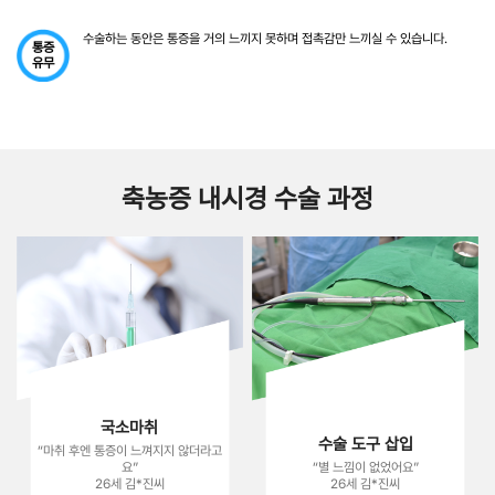
수술하는 동안은 통증을 거의 느끼지 못하며 접촉감만 느끼실 수 있습니다.
통증
유무
축농증 내시경 수술 과정
국소마취
수술 도구 삽입
“마취 후엔 통증이 느껴지지 않더라고
요”
“별 느낌이 없었어요”
26세 김*진씨
26세 김*진씨