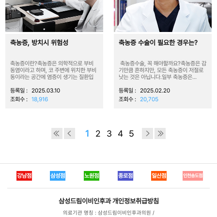
축농증, 방치시 위험성
축농증 수술이 필요한 경우는?
축농증이란?축농증은 의학적으로 부비
축농증수술, 꼭 해야할까요?축농증은 감
동염이라고 하며, 코 주변에 위치한 부비
기만큼 흔하지만, 모든 축농증이 저절로
동이라는 공간에 염증이 생기는 질환입
낫는 것은 아닙니다.일부 축농증은...
니다...
등록일 :
2025.03.10
등록일 :
2025.02.20
조회수 :
18,916
조회수 :
20,705
1
2
3
4
5
강남점
삼성점
노원점
종로점
일산점
인천송도점
삼성드림이비인후과
개인정보취급방침
의료기관 명칭 : 삼성드림이비인후과의원 /